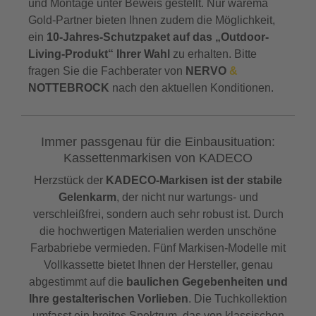
und Montage unter Beweis gestellt. Nur warema
Gold-Partner bieten Ihnen zudem die Möglichkeit,
ein
10-Jahres-Schutzpaket auf das „Outdoor-
Living-Produkt“ Ihrer Wahl
zu erhalten. Bitte
fragen Sie die Fachberater von
NERVO
&
NOTTEBROCK
nach den aktuellen Konditionen.
Immer passgenau für die Einbausituation:
Kassettenmarkisen von KADECO
Herzstück der
KADECO-Markisen ist der stabile
Gelenkarm
, der nicht nur wartungs- und
verschleißfrei, sondern auch sehr robust ist. Durch
die hochwertigen Materialien werden unschöne
Farbabriebe vermieden. Fünf Markisen-Modelle mit
Vollkassette bietet Ihnen der Hersteller, genau
abgestimmt auf die
baulichen Gegebenheiten und
Ihre gestalterischen Vorlieben
. Die Tuchkollektion
umfasst ein breites Spektrum, das von klassischen