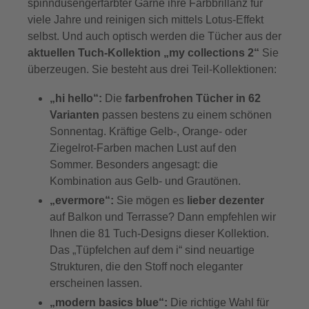
spinndüsengerfärbter Garne ihre Farbbrillanz für
viele Jahre und reinigen sich mittels Lotus-Effekt
selbst. Und auch optisch werden die Tücher aus der
aktuellen Tuch-Kollektion „my collections 2“
Sie
überzeugen. Sie besteht aus drei Teil-Kollektionen:
„hi hello“:
Die
farbenfrohen Tücher in 62
Varianten
passen bestens zu einem schönen
Sonnentag. Kräftige Gelb-, Orange- oder
Ziegelrot-Farben machen Lust auf den
Sommer. Besonders angesagt: die
Kombination aus Gelb- und Grautönen.
„evermore“:
Sie mögen es
lieber dezenter
auf Balkon und Terrasse? Dann empfehlen wir
Ihnen die 81 Tuch-Designs dieser Kollektion.
Das „Tüpfelchen auf dem i“ sind neuartige
Strukturen, die den Stoff noch eleganter
erscheinen lassen.
„modern basics blue“:
Die richtige Wahl für