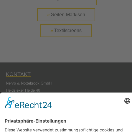
»
Seiten-Markisen
»
Textilscreens
KONTAKT
Nervo & Nottebrock GmbH
Heidsieker Heide 40
33739 Bielefeld
Telefon:
05206 / 9121 - 0
Telefax: 05206 / 9121 - 22
E-Mail:
info@nervo-nottebrock.de