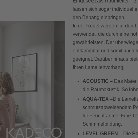
Eingesetzt als Raumteiler – z.
lassen sich sogar individuelle
den Behang einbringen.
In der Regel werden für den
L
verwendet, die durch eine hoh
gewährleisten. Der überwiegen
entflammbar und somit auch f
geeignet. Darüber hinaus bie
Ihren Lamellenvorhang:
ACOUSTIC –
Das Materia
die Raumakustik. So lohnt 
AQUA-TEX –
Die Lamell
schmutzabweisendem Poly
für Feuchträume. Eine Tef
Schimmelbildung.
LEVEL GREEN –
Die Po