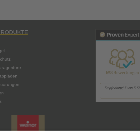
PRODUKTE
gel
chutz
aragentore
lappläden
euerungen
en
z