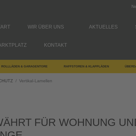
Ne
TART
WIR ÜBER UNS
AKTUELLES
ARKTPLATZ
KONTAKT
ROLLLÄDEN & GARAGENTORE
RAFFSTOREN & KLAPPLÄDEN
ÜBERD
CHUTZ
Vertikal-Lamellen
außer gewöhnlich!
WÄHRT FÜR WOHNUNG UN
ÄNGE