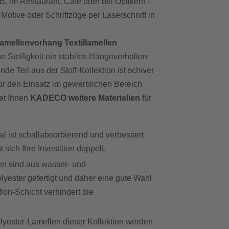
B. im Restaurant, Café oder bei Optikern -
 Motive oder Schriftzüge per Laserschnitt in
amellenvorhang Textillamellen
e Steifigkeit ein stabiles Hängeverhalten
de Teil aus der Stoff-Kollektion ist schwer
ür den Einsatz im gewerblichen Bereich
tet Ihnen
KADECO weitere Materialien
für
l ist schallabsorbierend und verbessert
sich Ihre Investition doppelt.
en sind aus wasser- und
ester gefertigt und daher eine gute Wahl
lon-Schicht verhindert die
lyester-Lamellen dieser Kollektion werden