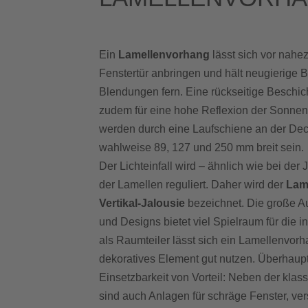
Ein
Lamellenvorhang
lässt sich vor nahe
Fenstertür anbringen und hält neugierige
Blendungen fern. Eine rückseitige Beschic
zudem für eine hohe Reflexion der Sonnen
werden durch eine Laufschiene an der Dec
wahlweise 89, 127 und 250 mm breit sein.
Der Lichteinfall wird – ähnlich wie bei der 
der Lamellen reguliert. Daher wird der
Lam
Vertikal-Jalousie
bezeichnet. Die große A
und Designs bietet viel Spielraum für die i
als Raumteiler lässt sich ein Lamellenvorh
dekoratives Element gut nutzen. Überhaupt 
Einsetzbarkeit von Vorteil: Neben der kla
sind auch Anlagen für schräge Fenster, v