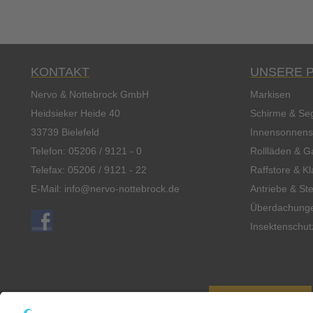
KONTAKT
UNSERE 
Nervo & Nottebrock GmbH
Markisen
Heidsieker Heide 40
Schirme & Se
33739 Bielefeld
Innensonnens
Telefon:
05206 / 9121 - 0
Rollläden & G
Telefax: 05206 / 9121 - 22
Raffstore & K
E-Mail:
info@nervo-nottebrock.de
Antriebe & St
Überdachung
Insektenschut