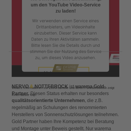
um den YouTube Video-Service
zu laden!
Wir verwenden einen Service eines
Drittanbieters, um Videoinhalte
einzubetten. Dieser Service kann
Daten zu Ihren Aktivitäten sammeln.
Bitte lesen Sie die Details durch und
stimmen Sie der Nutzung des Service
zu, um dieses Video anzusehen.
Mehr Informationen
NERVO
&
NOTTEBROCK
ist
warema Gold-
Akzeptieren
Weitere Informationen zur Zetra Lamelle und deren Funktionsweise zeigt
Partner
. Diesen Status erhalten nur besonders
Ihnen dieser Clip.
powered by
Usercentrics Consent
qualitätsorientierte Unternehmen
, die z.B.
Management Platform
&
eRecht24
regelmäßig an Schulungen des renommierten
Herstellers von Sonnenschutzlösungen teilnehmen.
Gold Partner haben Ihre Kompetenz bei Beratung
und Montage unter Beweis gestellt. Nur warema