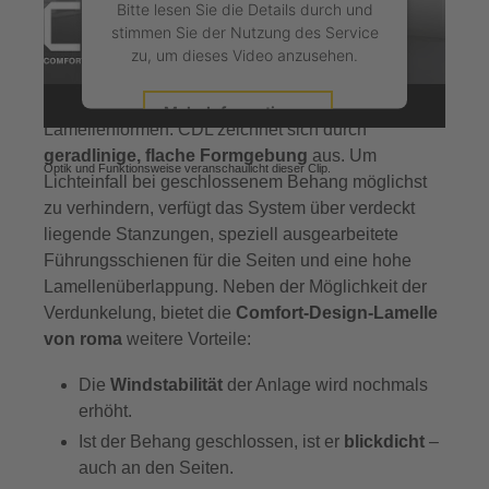
Bitte lesen Sie die Details durch und
Die Comfort-Design-Lamelle (CDL) von roma
stimmen Sie der Nutzung des Service
2017 wurde das
Lamellensystem von roma
zu, um dieses Video anzusehen.
erstmals vorgestellt. Es unterscheidet sich schon
optisch von den sonst üblichen, gebogenen
Mehr Informationen
Lamellenformen. CDL zeichnet sich durch
geradlinige, flache Formgebung
aus. Um
Akzeptieren
Optik und Funktionsweise veranschaulicht dieser Clip.
Lichteinfall bei geschlossenem Behang möglichst
zu verhindern, verfügt das System über verdeckt
powered by
Usercentrics Consent
Management Platform
&
eRecht24
liegende Stanzungen, speziell ausgearbeitete
Führungsschienen für die Seiten und eine hohe
Lamellenüberlappung. Neben der Möglichkeit der
Verdunkelung, bietet die
Comfort-Design-Lamelle
von roma
weitere Vorteile:
Die
Windstabilität
der Anlage wird nochmals
erhöht.
Ist der Behang geschlossen, ist er
blickdicht
–
auch an den Seiten.